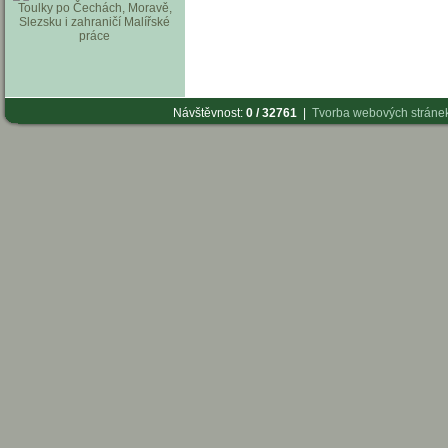
Toulky po Čechách, Moravě,
Slezsku i zahraničí
Malířské
práce
Návštěvnost:
0 / 32761
|
Tvorba webových stráne