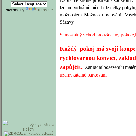
Nabízíme klidné prostředí a soukromí, 
lze individuálně měnit dle délky pobyt
Powered by
Translate
možnostem. Možnost ubytování i Vašeho
Sázavy.
Samostatný vchod pro všechny pokoje,k
Každý pokoj má svojí koupe
rychlovarnou konvici, základ
zapůjčit.
. Zahradní posezení u malého
uzamykatelné parkovaní.
Výlety a zábava
s dětmi