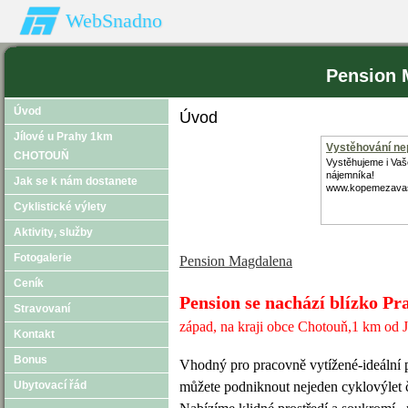
WebSnadno
Pension 
Úvod
Úvod
Jílové u Prahy 1km
Vystěhování nep
CHOTOUŇ
Vystěhujeme i Va
nájemníka!
Jak se k nám dostanete
www.kopemezava
Cyklistické výlety
Aktivity‚ služby
Fotogalerie
Pension Magdalena
Ceník
Pension se nachází blízko Pr
Stravovaní
západ, na kraji obce Chotouň,1 km od J
Kontakt
Bonus
Vhodný pro pracovně vytížené-ideální p
Ubytovací řád
můžete podniknout nejeden cyklovýlet či